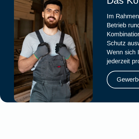
Das Kom
Im Rahmen 
Betrieb run
Kombinatio
Schutz aus
Wenn sich I
jederzeit p
Gewerb