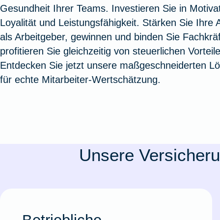
Gesundheit Ihrer Teams. Investieren Sie in Motivat
Oldtimerversicherung
Augenzusatzversicherung
Zur Serviceübersicht
Rundum-
Jagd- un
Sterbeg
Loyalität und Leistungsfähigkeit. Stärken Sie Ihre At
Vermögensschadenversicherung
Sportwaf
Inhalt
Zur P
als Arbeitgeber, gewinnen und binden Sie Fachkrä
Fahrradversicherung
Pflegemonatsgeld
Haus- un
Altersv
profitieren Sie gleichzeitig von steuerlichen Vorteil
Cyber-Versicherung
Wohnungs
Jäger-Sch
Warent
Entdecken Sie jetzt unsere maßgeschneiderten L
Zur Produktübersicht
Zur Produktübersicht
Zur Pr
für echte Mitarbeiter-Wertschätzung.
Zur Produktübersicht
Zur Pro
Zur Pro
Zur 
Spezialversicherungen
Unsere Versicheru
Filmversicherung
Kunstversicherung