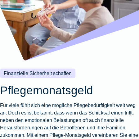
Wohnungsschutzbrief
Kunstversicherung
Montageversicherung
Zur
Zur
Zur
Gruppenunfall für
Gewässerschadenhaftpflicht
Reisehaftpflichtversicherung
Zur
Produktübersicht
Produktübersicht
Produktübersicht
Betriebe
Ausstellungsversicherung
Zur
Produktübersicht
Zur
Produktübersicht
Reiserücktrittsversicherung
Zur
Produktübersicht
Gruppenunfall für
Valorenversicherung
Produktübersicht
Vereine
Zur
Oldtimersammlungsversicherung
Produktübersicht
Zur
Produktübersicht
Finanzielle Sicherheit schaffen
Zur
Produktübersicht
Pflegemonatsgeld
Für viele fühlt sich eine mögliche Pflegebedürftigkeit weit weg
an. Doch es ist bekannt, dass wenn das Schicksal einen trifft,
neben den emotionalen Belastungen oft auch finanzielle
Herausforderungen auf die Betroffenen und ihre Familien
zukommen. Mit einem Pflege-Monatsgeld vereinbaren Sie eine