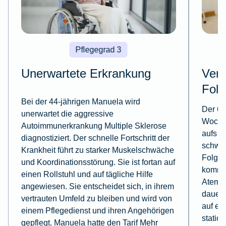
Pflegegrad 3
Unerwartete Erkrankung
Verk
Fol
Bei der 44-jährigen Manuela wird
Der 61
unerwartet die aggressive
Woche
Autoimmunerkrankung Multiple Sklerose
aufs L
diagnostiziert. Der schnelle Fortschritt der
schwer
Krankheit führt zu starker Muskelschwäche
Folge 
und Koordinationsstörung. Sie ist fortan auf
kommt.
einen Rollstuhl und auf tägliche Hilfe
Atemmu
angewiesen. Sie entscheidet sich, in ihrem
dauerh
vertrauten Umfeld zu bleiben und wird von
auf e
einem Pflegedienst und ihren Angehörigen
statio
gepflegt. Manuela hatte den Tarif Mehr