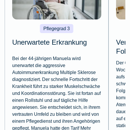
Pflegegrad 3
Unerwartete Erkrankung
Verk
Fol
Bei der 44-jährigen Manuela wird
Der 61
unerwartet die aggressive
Woche
Autoimmunerkrankung Multiple Sklerose
aufs L
diagnostiziert. Der schnelle Fortschritt der
schwer
Krankheit führt zu starker Muskelschwäche
Folge 
und Koordinationsstörung. Sie ist fortan auf
kommt.
einen Rollstuhl und auf tägliche Hilfe
Atemmu
angewiesen. Sie entscheidet sich, in ihrem
dauerh
vertrauten Umfeld zu bleiben und wird von
auf e
einem Pflegedienst und ihren Angehörigen
statio
gepflegt. Manuela hatte den Tarif Mehr