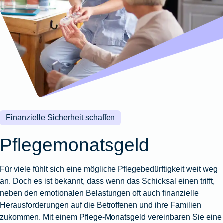
Wohnungsschutzbrief
Kunstversicherung
Montageversicherung
Zur
Zur
Zur
Gruppenunfall für
Gewässerschadenhaftpflicht
Reisehaftpflichtversicherung
Zur
Produktübersicht
Produktübersicht
Produktübersicht
Betriebe
Ausstellungsversicherung
Zur
Produktübersicht
Zur
Produktübersicht
Reiserücktrittsversicherung
Zur
Produktübersicht
Gruppenunfall für
Valorenversicherung
Produktübersicht
Vereine
Zur
Oldtimersammlungsversicherung
Produktübersicht
Zur
Produktübersicht
Finanzielle Sicherheit schaffen
Zur
Produktübersicht
Pflegemonatsgeld
Für viele fühlt sich eine mögliche Pflegebedürftigkeit weit weg
an. Doch es ist bekannt, dass wenn das Schicksal einen trifft,
neben den emotionalen Belastungen oft auch finanzielle
Herausforderungen auf die Betroffenen und ihre Familien
zukommen. Mit einem Pflege-Monatsgeld vereinbaren Sie eine