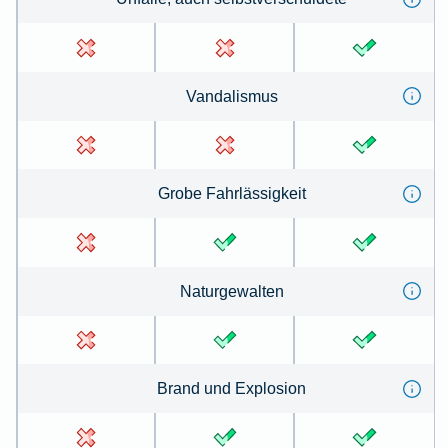
Van­dal­is­mus
Gro­be Fahr­lässig­keit
Na­tur­ge­walten
Brand und Ex­plo­sion