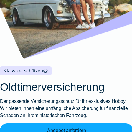
Wohnungsschutzbrief
Kunstversicherung
Montageversicherung
Zur
Zur
Zur
Gruppenunfall für
Gewässerschadenhaftpflicht
Reisehaftpflichtversicherung
Zur
Produktübersicht
Produktübersicht
Produktübersicht
Betriebe
Ausstellungsversicherung
Zur
Produktübersicht
Zur
Produktübersicht
Reiserücktrittsversicherung
Zur
Produktübersicht
Gruppenunfall für
Valorenversicherung
Produktübersicht
Vereine
Zur
Oldtimersammlungsversicherung
Produktübersicht
Zur
Produktübersicht
Klassiker schützen
😊
Zur
Produktübersicht
Oldtimerversicherung
Der passende Versicherungsschutz für Ihr exklusives Hobby.
Wir bieten Ihnen eine umfängliche Absicherung für finanzielle
Schäden an Ihrem historischen Fahrzeug.
Angebot anfordern