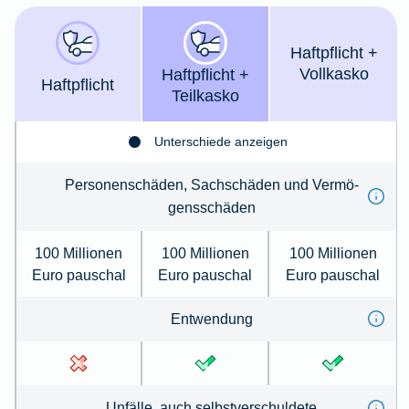
Haft­pflicht +
Voll­kasko
Haft­­pflicht +
Haft­­pflicht
Teil­kasko
Unterschiede anzeigen
Per­so­nenschäden, Sachschäden und Ver­mö­
gens­schä­den
100 Millionen
100 Millionen
100 Millionen
Euro pauschal
Euro pauschal
Euro pauschal
Ent­wen­dung
Un­fälle, auch selbst­ver­schul­de­te