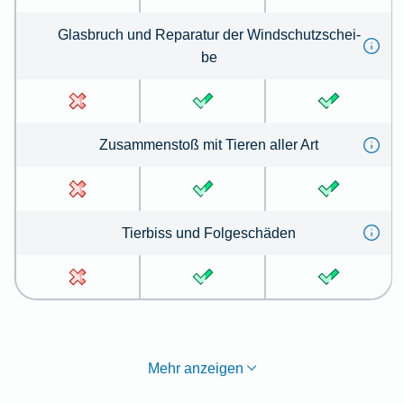
Glas­bruch und Re­pa­ra­tur der Wind­schutz­schei­
be
Zu­sammen­stoß mit Tie­ren aller Art
Tier­biss und Folge­schä­den
Mehr anzeigen