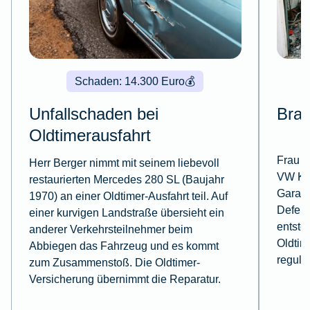
Schaden: 14.300 Euro
💰
Unfallschaden bei
Bran
Oldtimerausfahrt
Frau L
Herr Berger nimmt mit seinem liebevoll
VW Käf
restaurierten Mercedes 280 SL (Baujahr
Garage
1970) an einer Oldtimer-Ausfahrt teil. Auf
Defekt
einer kurvigen Landstraße übersieht ein
entste
anderer Verkehrsteilnehmer beim
Oldtim
Abbiegen das Fahrzeug und es kommt
reguli
zum Zusammenstoß. Die Oldtimer-
Versicherung übernimmt die Reparatur.