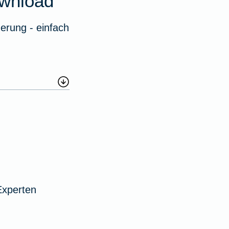
wnload
erung - einfach
Experten