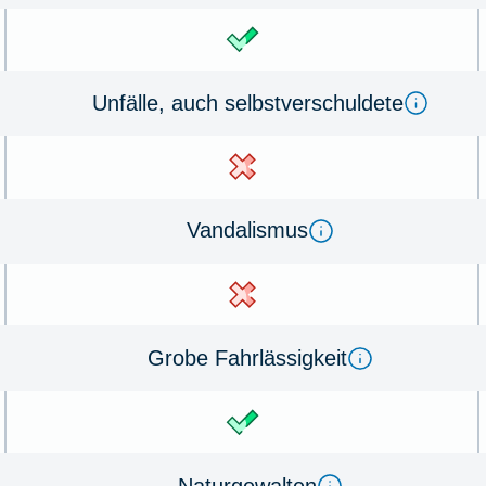
Un­fälle, auch selbst­ver­schul­de­te
Van­dal­is­mus
Gro­be Fahr­lässig­keit
Na­tur­ge­walten