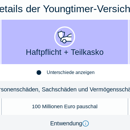
details der Youngtimer-Versic
Haft­­pflicht + Teil­kasko
Unterschiede anzeigen
­so­nenschäden, Sachschäden und Ver­mö­gens­schä
100 Millionen Euro pauschal
Ent­wen­dung