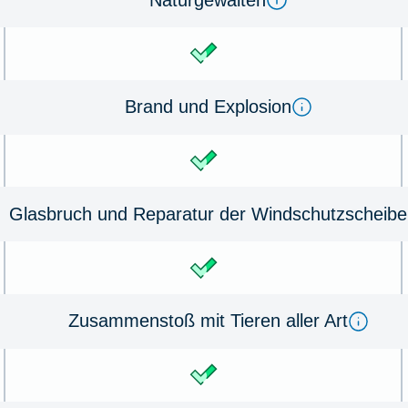
Brand und Ex­plo­sion
Glas­bruch und Re­pa­ra­tur der Wind­schutz­schei­be
Zu­sammen­stoß mit Tie­ren aller Art