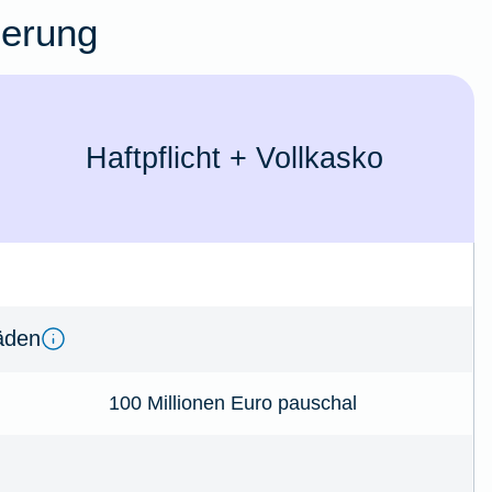
herung
Haft­pflicht + Voll­kasko
­den
100 Millionen Euro pauschal