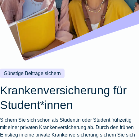
Wohnungsschutzbrief
Kunstversicherung
Montageversicherung
Zur
Zur
Zur
Gruppenunfall für
Gewässerschadenhaftpflicht
Reisehaftpflichtversicherung
Zur
Produktübersicht
Produktübersicht
Produktübersicht
Betriebe
Ausstellungsversicherung
Zur
Produktübersicht
Zur
Produktübersicht
Reiserücktrittsversicherung
Zur
Produktübersicht
Gruppenunfall für
Valorenversicherung
Produktübersicht
Vereine
Zur
Oldtimersammlungsversicherung
Produktübersicht
Zur
Produktübersicht
Günstige Beiträge sichern
Zur
Produktübersicht
Kranken­versicherung für
Student*innen
Sichern Sie sich schon als Studentin oder Student frühzeitig
mit einer privaten Krankenversicherung ab. Durch den frühen
Einstieg in eine private Krankenversicherung sichern Sie sich