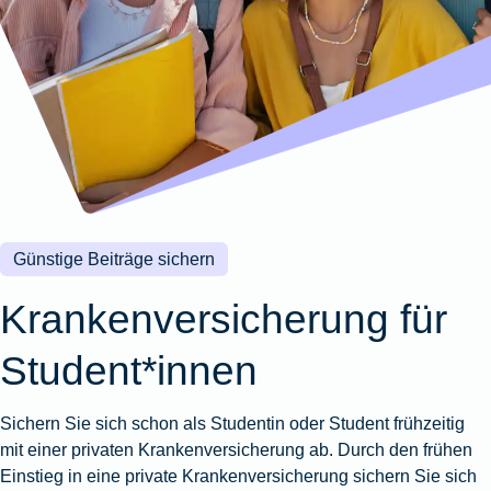
Wohnungsschutzbrief
Kunstversicherung
Montageversicherung
Zur
Zur
Zur
Gruppenunfall für
Gewässerschadenhaftpflicht
Reisehaftpflichtversicherung
Zur
Produktübersicht
Produktübersicht
Produktübersicht
Betriebe
Ausstellungsversicherung
Zur
Produktübersicht
Zur
Produktübersicht
Reiserücktrittsversicherung
Zur
Produktübersicht
Gruppenunfall für
Valorenversicherung
Produktübersicht
Vereine
Zur
Oldtimersammlungsversicherung
Produktübersicht
Zur
Produktübersicht
Günstige Beiträge sichern
Zur
Produktübersicht
Kranken­versicherung für
Student*innen
Sichern Sie sich schon als Studentin oder Student frühzeitig
mit einer privaten Krankenversicherung ab. Durch den frühen
Einstieg in eine private Krankenversicherung sichern Sie sich