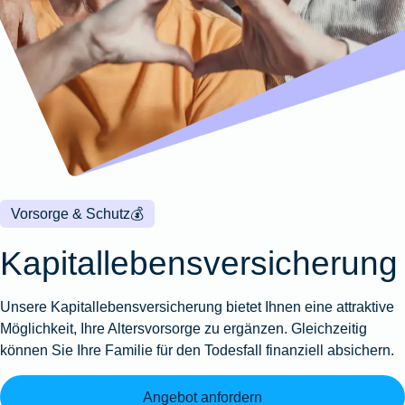
Wohnungsschutzbrief
Kunstversicherung
Montageversicherung
Zur
Zur
Zur
Gruppenunfall für
Gewässerschadenhaftpflicht
Reisehaftpflichtversicherung
Zur
Produktübersicht
Produktübersicht
Produktübersicht
Betriebe
Ausstellungsversicherung
Zur
Produktübersicht
Zur
Produktübersicht
Reiserücktrittsversicherung
Zur
Produktübersicht
Gruppenunfall für
Valorenversicherung
Produktübersicht
Vereine
Zur
Oldtimersammlungsversicherung
Produktübersicht
Zur
Produktübersicht
Vorsorge & Schutz
💰
Zur
Produktübersicht
Kapitallebensversicherung
Unsere Kapitallebensversicherung bietet Ihnen eine attraktive
Möglichkeit, Ihre Altersvorsorge zu ergänzen. Gleichzeitig
können Sie Ihre Familie für den Todesfall finanziell absichern.
Angebot anfordern