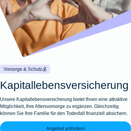
Wohnungsschutzbrief
Kunstversicherung
Montageversicherung
Zur
Zur
Zur
Gruppenunfall für
Gewässerschadenhaftpflicht
Reisehaftpflichtversicherung
Zur
Produktübersicht
Produktübersicht
Produktübersicht
Betriebe
Ausstellungsversicherung
Zur
Produktübersicht
Zur
Produktübersicht
Reiserücktrittsversicherung
Zur
Produktübersicht
Gruppenunfall für
Valorenversicherung
Produktübersicht
Vereine
Zur
Oldtimersammlungsversicherung
Produktübersicht
Zur
Produktübersicht
Vorsorge & Schutz
💰
Zur
Produktübersicht
Kapitallebensversicherung
Unsere Kapitallebensversicherung bietet Ihnen eine attraktive
Möglichkeit, Ihre Altersvorsorge zu ergänzen. Gleichzeitig
können Sie Ihre Familie für den Todesfall finanziell absichern.
Angebot anfordern