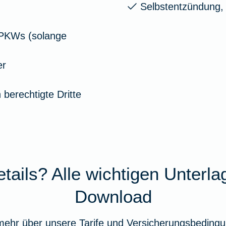
Selbstentzündung,
 PKWs (solange
er
berechtigte Dritte
tails? Alle wichtigen Unterl
Download
mehr über unsere Tarife und Versicherungsbedingu