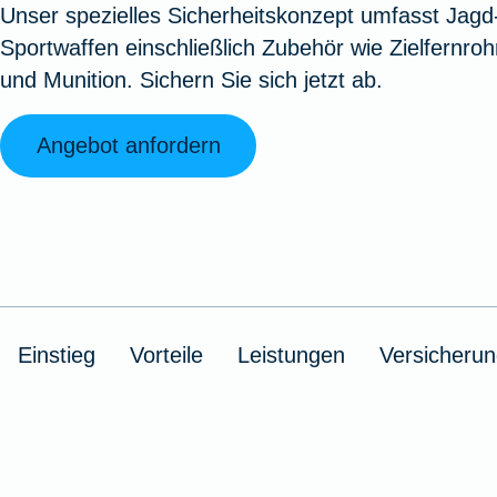
Unser spezielles Sicherheitskonzept umfasst Jagd
Oldtimerversicherung
Augenzusatzversicherung
Zur Serviceübersicht
Rundum-
Jagd- un
Sterbeg
Sportwaffen einschließlich Zubehör wie Zielfernroh
Vermögensschadenversicherung
Sportwaf
Inhalt
Zur P
und Munition. Sichern Sie sich jetzt ab.
Fahrradversicherung
Pflegemonatsgeld
Haus- un
Altersv
Cyber-Versicherung
Wohnungs
Jäger-Sch
Warent
Angebot anfordern
Zur Produktübersicht
Zur Produktübersicht
Zur Pr
Zur Produktübersicht
Zur Pro
Zur Pro
Zur 
Spezialversicherungen
Einstieg
Vorteile
Leistungen
Versicheru
Filmversicherung
Kunstversicherung