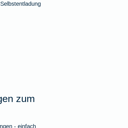
 Selbstentladung
agen zum
ngen - einfach