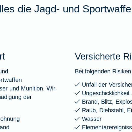
les die Jagd- und Sportwaff
rt
Versicherte R
 und
Bei folgenden Risiken 
rtwaffen
Unfall der Versiche
äser und Munition. Wir
Ungeschicklichkeit 
hädigung der
Brand, Blitz, Explo
Raub, Diebstahl, E
Wohnung
Wasser
tand
Elementarereignis