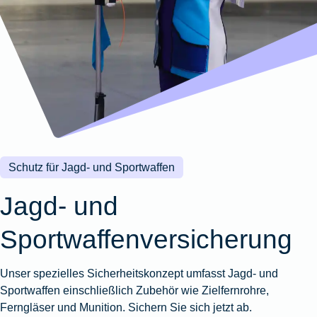
Wohnungsschutzbrief
Kunstversicherung
Montageversicherung
Zur
Zur
Zur
Gruppenunfall für
Gewässerschadenhaftpflicht
Reisehaftpflichtversicherung
Zur
Produktübersicht
Produktübersicht
Produktübersicht
Betriebe
Ausstellungsversicherung
Zur
Produktübersicht
Zur
Produktübersicht
Reiserücktrittsversicherung
Zur
Produktübersicht
Gruppenunfall für
Valorenversicherung
Produktübersicht
Vereine
Zur
Oldtimersammlungsversicherung
Produktübersicht
Zur
Produktübersicht
Schutz für Jagd‑ und Sportwaffen
Zur
Produktübersicht
Jagd- und
Sportwaffenversicherung
Unser spezielles Sicherheitskonzept umfasst Jagd- und
Sportwaffen einschließlich Zubehör wie Zielfernrohre,
Ferngläser und Munition. Sichern Sie sich jetzt ab.