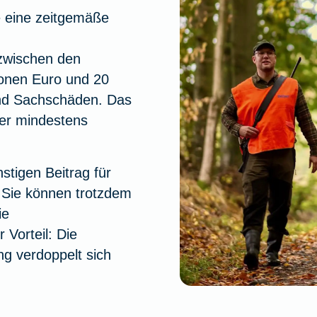
e eine zeitgemäße
zwischen den
ionen Euro und 20
und Sachschäden. Das
ber mindestens
stigen Beitrag für
, Sie können trotzdem
ie
 Vorteil: Die
g verdoppelt sich