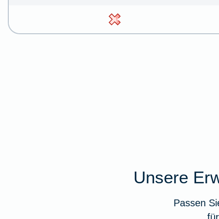
Unsere Erw
Passen Si
fü