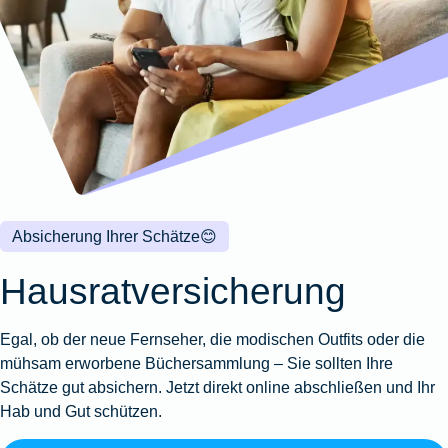
Wohnungsschutzbrief
Kunstversicherung
Montageversicherung
Zur
Zur
Zur
Gruppenunfall für
Gewässerschadenhaftpflicht
Reisehaftpflichtversicherung
Zur
Produktübersicht
Produktübersicht
Produktübersicht
Betriebe
Ausstellungsversicherung
Zur
Produktübersicht
Zur
Produktübersicht
Reiserücktrittsversicherung
Zur
Produktübersicht
Gruppenunfall für
Valorenversicherung
Produktübersicht
Vereine
Zur
Oldtimersammlungsversicherung
Produktübersicht
Zur
Produktübersicht
Absicherung Ihrer Schätze
😊
Zur
Produktübersicht
Hausratversicherung
Egal, ob der neue Fernseher, die modischen Outfits oder die
mühsam erworbene Büchersammlung – Sie sollten Ihre
Schätze gut absichern. Jetzt direkt online abschließen und Ihr
Hab und Gut schützen.