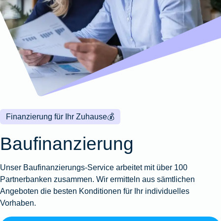
Wohnungsschutzbrief
Kunstversicherung
Montageversicherung
Zur
Zur
Zur
Gruppenunfall für
Gewässerschadenhaftpflicht
Reisehaftpflichtversicherung
Zur
Produktübersicht
Produktübersicht
Produktübersicht
Betriebe
Ausstellungsversicherung
Zur
Produktübersicht
Zur
Produktübersicht
Reiserücktrittsversicherung
Zur
Produktübersicht
Gruppenunfall für
Valorenversicherung
Produktübersicht
Vereine
Zur
Oldtimersammlungsversicherung
Produktübersicht
Zur
Produktübersicht
Finanzierung für Ihr Zuhause
💰
Zur
Produktübersicht
Baufinanzierung
Unser Baufinanzierungs-Service arbeitet mit über 100
Partnerbanken zusammen. Wir ermitteln aus sämtlichen
Angeboten die besten Konditionen für Ihr individuelles
Vorhaben.