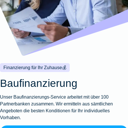
Wohnungsschutzbrief
Kunstversicherung
Montageversicherung
Zur
Zur
Zur
Gruppenunfall für
Gewässerschadenhaftpflicht
Reisehaftpflichtversicherung
Zur
Produktübersicht
Produktübersicht
Produktübersicht
Betriebe
Ausstellungsversicherung
Zur
Produktübersicht
Zur
Produktübersicht
Reiserücktrittsversicherung
Zur
Produktübersicht
Gruppenunfall für
Valorenversicherung
Produktübersicht
Vereine
Zur
Oldtimersammlungsversicherung
Produktübersicht
Zur
Produktübersicht
Finanzierung für Ihr Zuhause
💰
Zur
Produktübersicht
Baufinanzierung
Unser Baufinanzierungs-Service arbeitet mit über 100
Partnerbanken zusammen. Wir ermitteln aus sämtlichen
Angeboten die besten Konditionen für Ihr individuelles
Vorhaben.