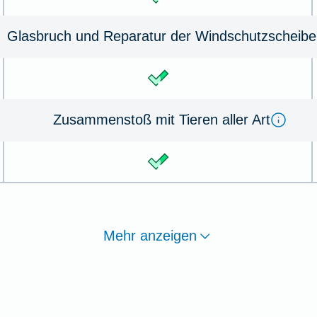
Glas­bruch und Re­pa­ra­tur der Wind­schutz­schei­be
Zu­sammen­stoß mit Tie­ren aller Art
Mehr anzeigen