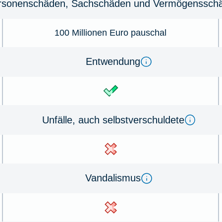
r­sonenschäden, Sachschäden und Ver­mö­gens­schä
100 Millionen Euro pauschal
Ent­wen­dung
Un­fälle, auch selbst­ver­schul­de­te
Van­dal­is­mus