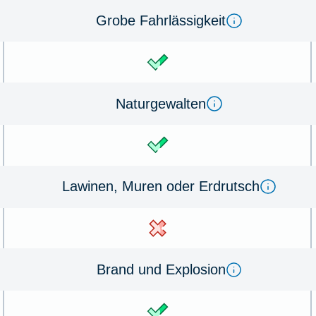
Gro­be Fahrl­ässig­keit
Na­tur­ge­wal­ten
La­winen, Mu­ren oder Erd­rutsch
Brand und Ex­plo­sion