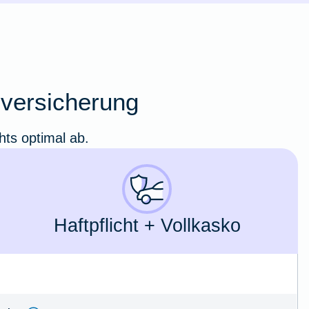
oversicherung
hts optimal ab.
Haft­pflicht + Voll­kasko