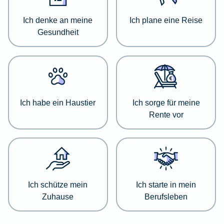
zu
einer
Ich denke an meine
Ich plane eine Reise
jeweiligen
Gesundheit
Kategorie
zu
informieren.
Wählen
Sie
Ich habe ein Haustier
Ich sorge für meine
dazu
Rente vor
einfach
die
passende
Kategorie
aus
der
Ich schütze mein
Ich starte in mein
Liste
Zuhause
Berufsleben
aus.