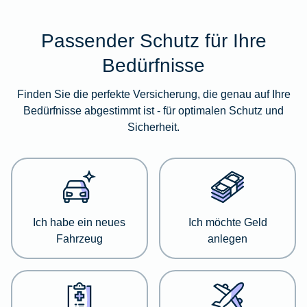
Passender Schutz für Ihre
Im
folgenden
Bedürfnisse
Abschnitt
erhalten
Finden Sie die perfekte Versicherung, die genau auf Ihre
Sie
Bedürfnisse abgestimmt ist - für optimalen Schutz und
eine
Sicherheit.
Übersicht
über
verschiedene
Versicherungskategorien.
Dort
haben
Ich habe ein neues
Ich möchte Geld
Sie
Fahrzeug
anlegen
die
Möglichkeit,
sich
detailliert