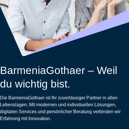
Wohnungsschutzbrief
Kunstversicherung
Montageversicherung
Zur
Zur
Zur
Gruppenunfall für
Gewässerschadenhaftpflicht
Reisehaftpflichtversicherung
Zur
Produktübersicht
Produktübersicht
Produktübersicht
Betriebe
Ausstellungsversicherung
Zur
Produktübersicht
Zur
Produktübersicht
Reiserücktrittsversicherung
Zur
Produktübersicht
Gruppenunfall für
Valorenversicherung
Produktübersicht
Vereine
Zur
Oldtimersammlungsversicherung
Produktübersicht
Zur
Produktübersicht
BarmeniaGothaer – Weil
Zur
Produktübersicht
du wichtig bist.
Die BarmeniaGothaer ist Ihr zuverlässiger Partner in allen
Lebenslagen. Mit modernen und individuellen Lösungen,
digitalen Services und persönlicher Beratung verbinden wir
Erfahrung mit Innovation.