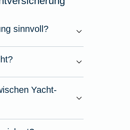
htversicherung
ng sinnvoll?
cht?
wischen Yacht-