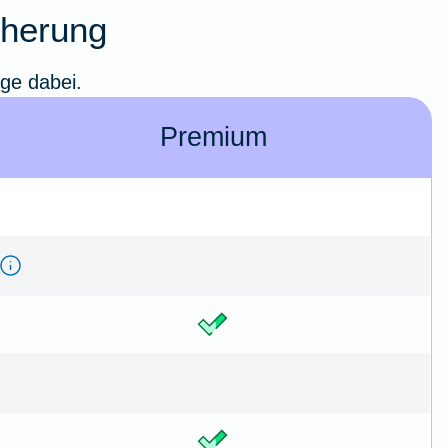
cherung
ige dabei.
Premium