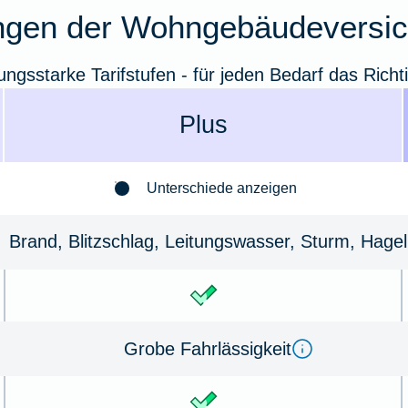
ngen der Wohngebäudeversi
tungsstarke Tarifstufen - für jeden Bedarf das Richt
Plus
Unterschiede anzeigen
Brand, Blitz­schlag, Leitungs­wasser, Sturm, Hagel
Grobe Fahr­lässig­keit