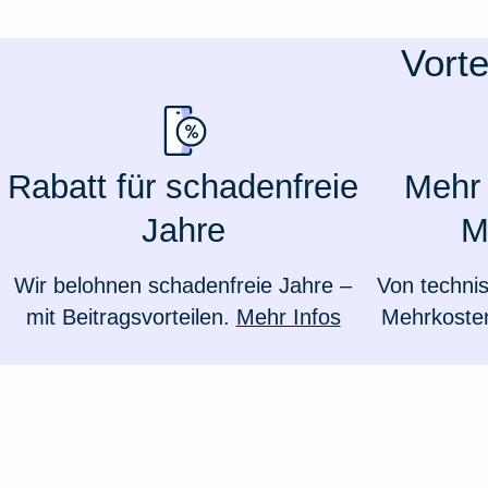
Ausstellungsversicherung
Vort
Valorenversicherung
Oldtimersammlungsversicherung
Rabatt für schadenfreie
Mehr 
Jahre
M
Zur Produktübersicht
Wir belohnen schadenfreie Jahre –
Von techni
mit Beitragsvorteilen.
Mehr Infos
Mehrkosten