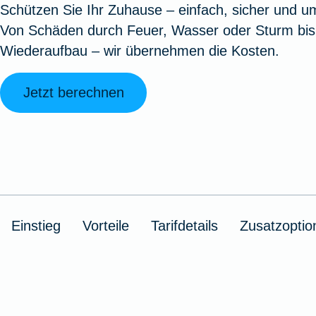
Schützen Sie Ihr Zuhause – einfach, sicher und u
Oldtimerversicherung
Augenzusatzversicherung
Zur Serviceübersicht
Rundum-
Jagd- un
Sterbeg
Von Schäden durch Feuer, Wasser oder Sturm bis
Vermögensschadenversicherung
Sportwaf
Inhalt
Zur P
Wiederaufbau – wir übernehmen die Kosten.
Fahrradversicherung
Pflegemonatsgeld
Haus- un
Altersv
Cyber-Versicherung
Wohnungs
Jäger-Sch
Warent
Jetzt berechnen
Zur Produktübersicht
Zur Produktübersicht
Zur Pr
Zur Produktübersicht
Zur Pro
Zur Pro
Zur 
Spezialversicherungen
Einstieg
Vorteile
Tarifdetails
Zusatzoptio
Filmversicherung
Kunstversicherung