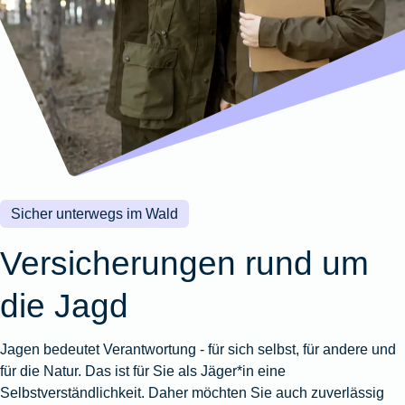
Wohnungsschutzbrief
Kunstversicherung
Montageversicherung
Zur
Zur
Zur
Gruppenunfall für
Gewässerschadenhaftpflicht
Reisehaftpflichtversicherung
Zur
Produktübersicht
Produktübersicht
Produktübersicht
Betriebe
Ausstellungsversicherung
Zur
Produktübersicht
Zur
Produktübersicht
Reiserücktrittsversicherung
Zur
Produktübersicht
Gruppenunfall für
Valorenversicherung
Produktübersicht
Vereine
Zur
Oldtimersammlungsversicherung
Produktübersicht
Zur
Produktübersicht
Sicher unterwegs im Wald
Zur
Produktübersicht
Versicherungen rund um
die Jagd
Jagen bedeutet Verantwortung - für sich selbst, für andere und
für die Natur. Das ist für Sie als Jäger*in eine
Selbstverständlichkeit. Daher möchten Sie auch zuverlässig