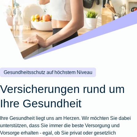
Wohnungsschutzbrief
Kunstversicherung
Montageversicherung
Zur
Zur
Zur
Gruppenunfall für
Gewässerschadenhaftpflicht
Reisehaftpflichtversicherung
Zur
Produktübersicht
Produktübersicht
Produktübersicht
Betriebe
Ausstellungsversicherung
Zur
Produktübersicht
Zur
Produktübersicht
Reiserücktrittsversicherung
Zur
Produktübersicht
Gruppenunfall für
Valorenversicherung
Produktübersicht
Vereine
Zur
Oldtimersammlungsversicherung
Produktübersicht
Zur
Produktübersicht
Gesundheitsschutz auf höchstem Niveau
Zur
Produktübersicht
Versicherungen rund um
Ihre Gesundheit
Ihre Gesundheit liegt uns am Herzen. Wir möchten Sie dabei
unterstützen, dass Sie immer die beste Versorgung und
Vorsorge erhalten - egal, ob Sie privat oder gesetzlich