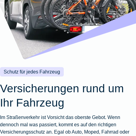
Wohnungsschutzbrief
Kunstversicherung
Montageversicherung
Zur
Zur
Zur
Gruppenunfall für
Gewässerschadenhaftpflicht
Reisehaftpflichtversicherung
Zur
Produktübersicht
Produktübersicht
Produktübersicht
Betriebe
Ausstellungsversicherung
Zur
Produktübersicht
Zur
Produktübersicht
Reiserücktrittsversicherung
Zur
Produktübersicht
Gruppenunfall für
Valorenversicherung
Produktübersicht
Vereine
Zur
Oldtimersammlungsversicherung
Produktübersicht
Zur
Produktübersicht
Schutz für jedes Fahrzeug
Zur
Produktübersicht
Versicherungen rund um
Ihr Fahrzeug
Im Straßenverkehr ist Vorsicht das oberste Gebot. Wenn
dennoch mal was passiert, kommt es auf den richtigen
Versicherungsschutz an. Egal ob Auto, Moped, Fahrrad oder