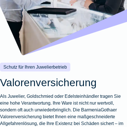
Wohnungsschutzbrief
Kunstversicherung
Montageversicherung
Zur
Zur
Zur
Gruppenunfall für
Gewässerschadenhaftpflicht
Reisehaftpflichtversicherung
Zur
Produktübersicht
Produktübersicht
Produktübersicht
Betriebe
Ausstellungsversicherung
Zur
Produktübersicht
Zur
Produktübersicht
Reiserücktrittsversicherung
Zur
Produktübersicht
Gruppenunfall für
Valorenversicherung
Produktübersicht
Vereine
Zur
Oldtimersammlungsversicherung
Produktübersicht
Zur
Produktübersicht
Schutz für Ihren Juwelierbetrieb
Zur
Produktübersicht
Valorenversicherung
Als Juwelier, Goldschmied oder Edelsteinhändler tragen Sie
eine hohe Verantwortung. Ihre Ware ist nicht nur wertvoll,
sondern oft auch unwiederbringlich. Die BarmeniaGothaer
Valorenversicherung bietet Ihnen eine maßgeschneiderte
Allgefahrenlösung, die Ihre Existenz bei Schäden sichert – im