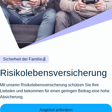
Wohnungsschutzbrief
Kunstversicherung
Montageversicherung
Zur
Zur
Zur
Gruppenunfall für
Gewässerschadenhaftpflicht
Reisehaftpflichtversicherung
Zur
Produktübersicht
Produktübersicht
Produktübersicht
Betriebe
Ausstellungsversicherung
Zur
Produktübersicht
Zur
Produktübersicht
Reiserücktrittsversicherung
Zur
Produktübersicht
Gruppenunfall für
Valorenversicherung
Produktübersicht
Vereine
Zur
Oldtimersammlungsversicherung
Produktübersicht
Zur
Produktübersicht
Sicherheit der Familie
💰
Zur
Produktübersicht
Risikolebensversicherung
Mit unserer Risikolebensversicherung schützen Sie Ihre
Liebsten und bekommen für einen geringen Beitrag eine hohe
Absicherung.
Angebot anfordern