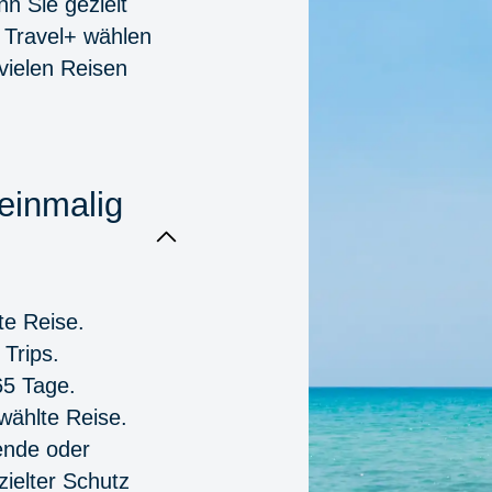
nn Sie gezielt
t
Travel+
wählen
 vielen Reisen
 einmalig
te Reise.
Trips.
65 Tage.
wählte Reise.
ende oder
zielter Schutz