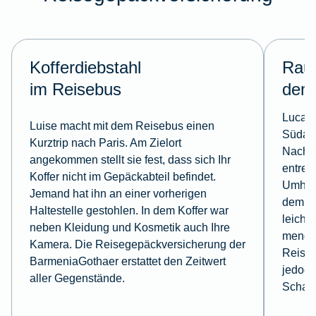
Kofferdiebstahl
Rau
im Reisebus
dem
Luca b
Luise macht mit dem Reisebus einen
Südame
Kurztrip nach Paris. Am Zielort
Nachtm
angekommen stellt sie fest, dass sich Ihr
entrei
Koffer nicht im Gepäckabteil befindet.
Umhäng
Jemand hat ihn an einer vorherigen
dem üb
Haltestelle gestohlen. In dem Koffer war
leicht
neben Kleidung und Kosmetik auch Ihre
menge 
Kamera. Die Reisegepäckversicherung der
Reiseg
BarmeniaGothaer erstattet den Zeitwert
jedoch
aller Gegenstände.
Schad