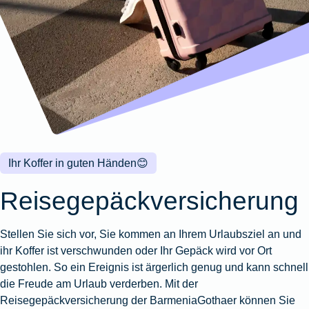
Wohnungsschutzbrief
Kunstversicherung
Montageversicherung
Zur
Zur
Zur
Gruppenunfall für
Gewässerschadenhaftpflicht
Reisehaftpflichtversicherung
Zur
Produktübersicht
Produktübersicht
Produktübersicht
Betriebe
Ausstellungsversicherung
Zur
Produktübersicht
Zur
Produktübersicht
Reiserücktrittsversicherung
Zur
Produktübersicht
Gruppenunfall für
Valorenversicherung
Produktübersicht
Vereine
Zur
Oldtimersammlungsversicherung
Produktübersicht
Zur
Produktübersicht
Ihr Koffer in guten Händen
😊
Zur
Produktübersicht
Reisegepäckversicherung
Stellen Sie sich vor, Sie kommen an Ihrem Urlaubsziel an und
ihr Koffer ist verschwunden oder Ihr Gepäck wird vor Ort
gestohlen. So ein Ereignis ist ärgerlich genug und kann schnell
die Freude am Urlaub verderben. Mit der
Reisegepäckversicherung der BarmeniaGothaer können Sie