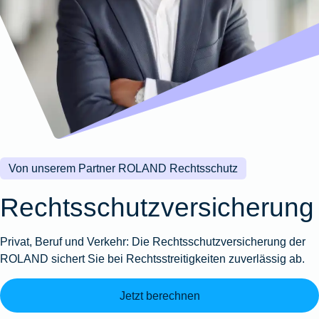
Wohnungsschutzbrief
Kunstversicherung
Montageversicherung
Zur
Zur
Zur
Gruppenunfall für
Gewässerschadenhaftpflicht
Reisehaftpflichtversicherung
Zur
Produktübersicht
Produktübersicht
Produktübersicht
Betriebe
Ausstellungsversicherung
Zur
Produktübersicht
Zur
Produktübersicht
Reiserücktrittsversicherung
Zur
Produktübersicht
Gruppenunfall für
Valorenversicherung
Produktübersicht
Vereine
Zur
Oldtimersammlungsversicherung
Produktübersicht
Zur
Produktübersicht
Von unserem Partner ROLAND Rechtsschutz
Zur
Produktübersicht
Rechtsschutzversicherung
Privat, Beruf und Verkehr: Die Rechtsschutzversicherung der
ROLAND sichert Sie bei Rechtsstreitigkeiten zuverlässig ab.
Jetzt berechnen