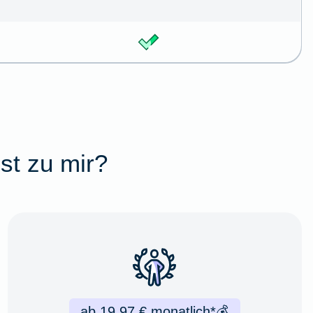
st zu mir?
ab 19,97 € monatlich*
💰