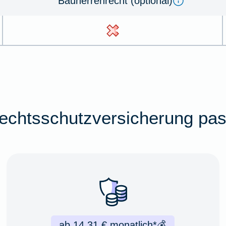
Bauherrenrecht (optional)
chtsschutzversicherung pas
ab 14,31 € monatlich*
💰