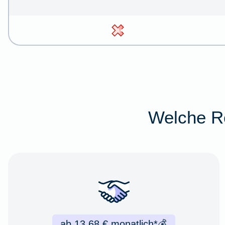
Welche Re
ab 13,68 € monatlich*
💰