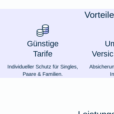
Ausstellungsversicherung
Vorteil
Valorenversicherung
Oldtimersammlungsversicherung
Günstige
Um
Tarife
Versi
Zur Produktübersicht
Individueller Schutz für Singles,
Absicheru
Paare & Familien.
I