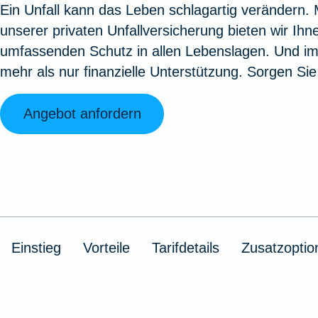
Ein Unfall kann das Leben schlagartig verändern. 
Oldtimerversicherung
Augenzusatzversicherung
Zur Serviceübersicht
Rundum-
Jagd- un
Sterbeg
unserer privaten Unfallversicherung bieten wir Ihn
Vermögensschadenversicherung
Sportwaf
Inhalt
Zur P
umfassenden Schutz in allen Lebenslagen. Und im 
Fahrradversicherung
Pflegemonatsgeld
Haus- un
Altersv
mehr als nur finanzielle Unterstützung. Sorgen Sie 
Cyber-Versicherung
Wohnungs
Jäger-Sch
Warent
Zur Produktübersicht
Zur Produktübersicht
Zur Pr
Angebot anfordern
Zur Produktübersicht
Zur Pro
Zur Pro
Zur 
Spezialversicherungen
Einstieg
Vorteile
Tarifdetails
Zusatzoptio
Filmversicherung
Kunstversicherung