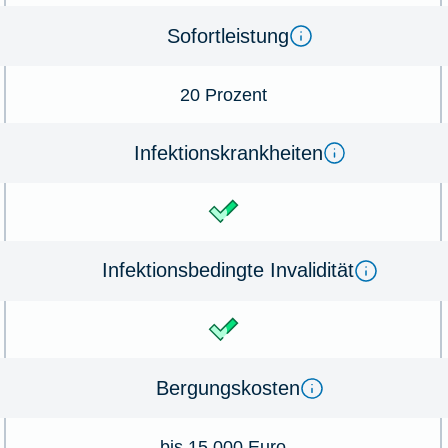
Sofortleistung
20 Prozent
Infektions­krank­heiten
Infektions­be­dingte Invalidität
Bergungs­kosten
bis 15.000 Euro