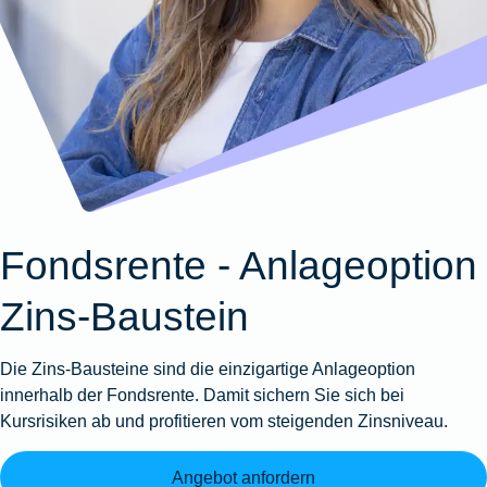
Wohnungsschutzbrief
Kunstversicherung
Montageversicherung
Zur
Zur
Zur
Gruppenunfall für
Gewässerschadenhaftpflicht
Reisehaftpflichtversicherung
Zur
Produktübersicht
Produktübersicht
Produktübersicht
Betriebe
Ausstellungsversicherung
Zur
Produktübersicht
Zur
Produktübersicht
Reiserücktrittsversicherung
Zur
Produktübersicht
Gruppenunfall für
Valorenversicherung
Produktübersicht
Vereine
Zur
Oldtimersammlungsversicherung
Produktübersicht
Zur
Produktübersicht
Fondsrente - Anlageoption
Zur
Produktübersicht
Zins-Baustein
Die Zins-Bausteine sind die einzigartige Anlageoption
innerhalb der
Fondsrente.
Damit sichern Sie sich bei
Kursrisiken ab und profitieren vom steigenden Zinsniveau.
Angebot anfordern