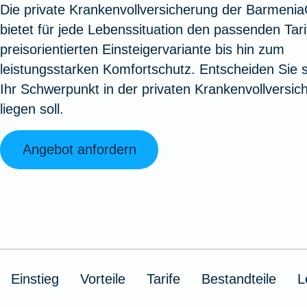
Die private Krankenvollversicherung der Barmeni
Oldtimerversicherung
Augenzusatzversicherung
Zur Serviceübersicht
Rundum-
Jagd- un
Sterbeg
bietet für jede Lebenssituation den passenden Tari
Vermögensschadenversicherung
Sportwaf
Inhalt
Zur P
preisorientierten Einsteigervariante bis hin zum
Fahrradversicherung
Pflegemonatsgeld
Haus- un
Altersv
leistungsstarken Komfortschutz. Entscheiden Sie s
Cyber-Versicherung
Wohnungs
Jäger-Sch
Warent
Ihr Schwerpunkt in der privaten Krankenvollversic
Zur Produktübersicht
Zur Produktübersicht
Zur Pr
liegen soll.
Zur Produktübersicht
Zur Pro
Zur Pro
Zur 
Angebot anfordern
Spezialversicherungen
Filmversicherung
Einstieg
Vorteile
Tarife
Bestandteile
L
Kunstversicherung