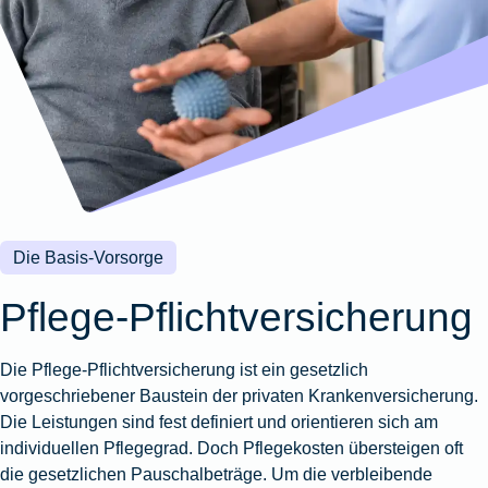
Wohnungsschutzbrief
Kunstversicherung
Montageversicherung
Zur
Zur
Zur
Gruppenunfall für
Gewässerschadenhaftpflicht
Reisehaftpflichtversicherung
Zur
Produktübersicht
Produktübersicht
Produktübersicht
Betriebe
Ausstellungsversicherung
Zur
Produktübersicht
Zur
Produktübersicht
Reiserücktrittsversicherung
Zur
Produktübersicht
Gruppenunfall für
Valorenversicherung
Produktübersicht
Vereine
Zur
Oldtimersammlungsversicherung
Produktübersicht
Zur
Produktübersicht
Die Basis-Vorsorge
Zur
Produktübersicht
Pflege-Pflichtversicherung
Die Pflege-Pflichtversicherung ist ein gesetzlich
vorgeschriebener Baustein der privaten Krankenversicherung.
Die Leistungen sind fest definiert und orientieren sich am
individuellen Pflegegrad. Doch Pflegekosten übersteigen oft
die gesetzlichen Pauschalbeträge. Um die verbleibende