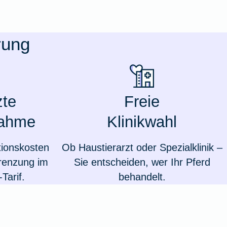
rung
te
Freie
nahme
Klinikwahl
ionskosten
Ob Haustierarzt oder Spezialklinik –
renzung im
Sie entscheiden, wer Ihr Pferd
Weil du wichtig bist
Tarif.
behandelt.