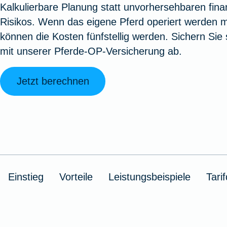
Kalkulierbare Planung statt unvorhersehbaren finan
Oldtimerversicherung
Augenzusatzversicherung
Zur Serviceübersicht
Rundum-
Jagd- un
Sterbeg
Risikos. Wenn das eigene Pferd operiert werden 
Vermögensschadenversicherung
Sportwaf
Inhalt
Zur P
können die Kosten fünfstellig werden. Sichern Sie 
Fahrradversicherung
Pflegemonatsgeld
Haus- un
Altersv
mit unserer Pferde-OP-Versicherung ab.
Cyber-Versicherung
Wohnungs
Jäger-Sch
Warent
Zur Produktübersicht
Zur Produktübersicht
Zur Pr
Jetzt berechnen
Zur Produktübersicht
Zur Pro
Zur Pro
Zur 
Spezialversicherungen
Einstieg
Vorteile
Leistungsbeispiele
Tarif
Filmversicherung
Kunstversicherung