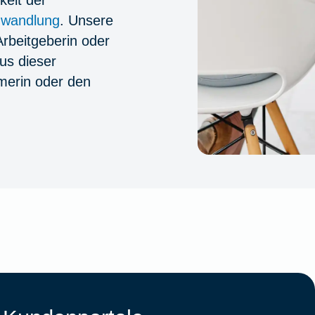
keit der
mwandlung
. Unsere
Arbeitgeberin oder
us dieser
hmerin oder den