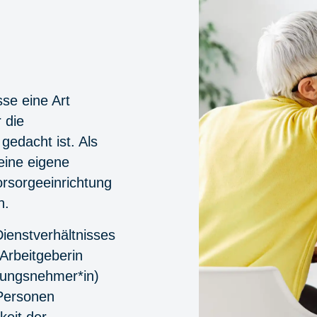
se eine Art
 die
edacht ist. Als
eine eigene
orsorgeeinrichtung
n.
ienstverhältnisses
 Arbeitgeberin
rungsnehmer*in)
 Personen