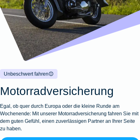
Wohnungsschutzbrief
Kunstversicherung
Montageversicherung
Zur
Zur
Zur
Gruppenunfall für
Gewässerschadenhaftpflicht
Reisehaftpflichtversicherung
Zur
Produktübersicht
Produktübersicht
Produktübersicht
Betriebe
Ausstellungsversicherung
Zur
Produktübersicht
Zur
Produktübersicht
Reiserücktrittsversicherung
Zur
Produktübersicht
Gruppenunfall für
Valorenversicherung
Produktübersicht
Vereine
Zur
Oldtimersammlungsversicherung
Produktübersicht
Zur
Produktübersicht
Unbeschwert fahren
😊
Zur
Produktübersicht
Motorradversicherung
Egal, ob quer durch Europa oder die kleine Runde am
Wochenende: Mit unserer Motorradversicherung fahren Sie mit
dem guten Gefühl, einen zuverlässigen Partner an Ihrer Seite
zu haben.