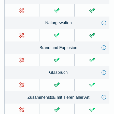
Na­tur­ge­wal­ten
Brand und Ex­plo­sion
Glas­bruch
Zu­sammen­stoß mit Tie­ren aller Art