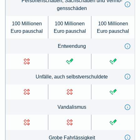
Per­so­nenschäden, Sachschäden und Ver­mö­
gens­schä­den
100 Millionen
100 Millionen
100 Millionen
Euro pauschal
Euro pauschal
Euro pauschal
Ent­wen­dung
Un­fälle, auch selbst­ver­schul­de­te
Van­dal­is­mus
Gro­be Fahr­lässig­keit