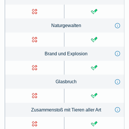
Na­tur­ge­wal­ten
Brand und Ex­plo­sion
Glas­bruch
Zu­sammen­stoß mit Tie­ren aller Art