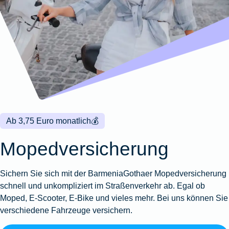
Wohnungsschutzbrief
Kunstversicherung
Montageversicherung
Zur
Zur
Zur
Gruppenunfall für
Gewässerschadenhaftpflicht
Reisehaftpflichtversicherung
Zur
Produktübersicht
Produktübersicht
Produktübersicht
Betriebe
Ausstellungsversicherung
Zur
Produktübersicht
Zur
Produktübersicht
Reiserücktrittsversicherung
Zur
Produktübersicht
Gruppenunfall für
Valorenversicherung
Produktübersicht
Vereine
Zur
Oldtimersammlungsversicherung
Produktübersicht
Zur
Produktübersicht
Ab 3,75 Euro monatlich
💰
Zur
Produktübersicht
Mopedversicherung
Sichern Sie sich mit der Barmenia­Gothaer Mopedversicherung
schnell und unkompliziert im Straßenverkehr ab. Egal ob
Moped, E-Scooter, E-Bike und vieles mehr. Bei uns können Sie
verschiedene Fahrzeuge versichern.