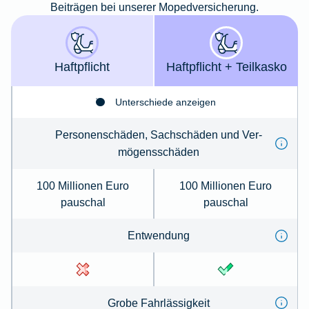
Beiträgen bei unserer Mopedversicherung.
Haft­pflicht
Haft­­pflicht + Teil­kasko
Unterschiede anzeigen
Per­so­nenschäden, Sachschäden und Ver­
mögens­schä­den
100 Millionen Euro
100 Millionen Euro
pauschal
pauschal
Ent­wen­dung
Gro­be Fahr­lässig­keit