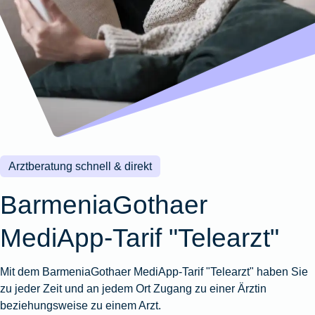
Wohnungsschutzbrief
Kunstversicherung
Montageversicherung
Zur
Zur
Zur
Gruppenunfall für
Gewässerschadenhaftpflicht
Reisehaftpflichtversicherung
Zur
Produktübersicht
Produktübersicht
Produktübersicht
Betriebe
Ausstellungsversicherung
Zur
Produktübersicht
Zur
Produktübersicht
Reiserücktrittsversicherung
Zur
Produktübersicht
Gruppenunfall für
Valorenversicherung
Produktübersicht
Vereine
Zur
Oldtimersammlungsversicherung
Produktübersicht
Zur
Produktübersicht
Arztberatung schnell & direkt
Zur
Produktübersicht
BarmeniaGothaer
MediApp-Tarif "Telearzt"
Mit dem BarmeniaGothaer MediApp-Tarif "Telearzt" haben Sie
zu jeder Zeit und an jedem Ort Zugang zu einer Ärztin
beziehungsweise zu einem Arzt.