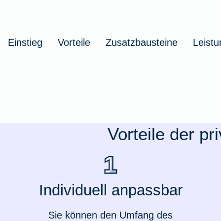
Ausstellungsversicherung
Einstieg
Vorteile
Zusatzbausteine
Leist
Valorenversicherung
Oldtimersammlungsversicherung
Zur Produktübersicht
Vorteile der p
Individuell anpassbar
Sie können den Umfang des