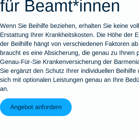
für Beamt*innen
Oldtimerversicherung
Augenzusatzversicherung
Zur Serviceübersicht
Rundum-
Jagd- un
Sterbeg
Vermögensschadenversicherung
Sportwaf
Inhalt
Zur P
Wenn Sie Beihilfe beziehen, erhalten Sie keine vol
Fahrradversicherung
Pflegemonatsgeld
Haus- un
Altersv
Erstattung Ihrer Krankheitskosten. Die Höhe der E
Cyber-Versicherung
Wohnungs
Jäger-Sch
Warent
der Beilhilfe hängt von verschiedenen Faktoren ab
Zur Produktübersicht
Zur Produktübersicht
Zur Pr
braucht es eine Absicherung, die genau zu Ihnen p
Zur Produktübersicht
Zur Pro
Zur Pro
Zur 
Genau-Für-Sie Krankenversicherung der Barmeni
Sie ergänzt den Schutz Ihrer individuellen Beihilfe
sich mit optionalen Leistungen genau an Ihre Bedü
Spezialversicherungen
an.
Angebot anfordern
Filmversicherung
Kunstversicherung