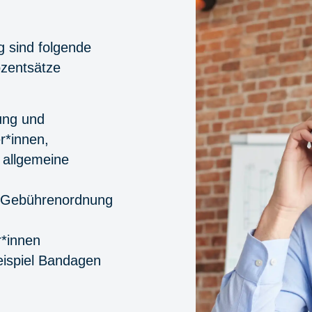
 sind folgende
ozentsätze
ung und
r*innen,
 allgemeine
r Gebührenordnung
r*innen
Beispiel Bandagen