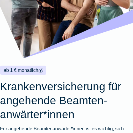
Wohnungsschutzbrief
Kunstversicherung
Montageversicherung
Zur
Zur
Zur
Gruppenunfall für
Gewässerschadenhaftpflicht
Reisehaftpflichtversicherung
Zur
Produktübersicht
Produktübersicht
Produktübersicht
Betriebe
Ausstellungsversicherung
Zur
Produktübersicht
Zur
Produktübersicht
Reiserücktrittsversicherung
Zur
Produktübersicht
Gruppenunfall für
Valorenversicherung
Produktübersicht
Vereine
Zur
Oldtimersammlungsversicherung
Produktübersicht
Zur
Produktübersicht
ab 1 € monatlich
💰
Zur
Produktübersicht
Krankenversicherung für
angehende Beamten­
anwärter*innen
Für angehende Beamtenanwärter*innen ist es wichtig, sich