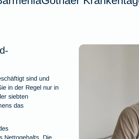
 BarmeniaGothaer Krankentag
d-
eschäftigt sind und
ie in der Regel nur in
er siebten
mens das
des
 Nettogehalts. Die