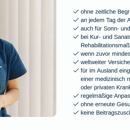
ohne zeitliche Beg
an jedem Tag der A
auch für Sonn- und
bei Kur- und Sana
Rehabilitationsma
wenn zuvor mindest
weltweiter Versich
für im Ausland ein
einer medizinisch 
oder privaten Kra
regelmäßige Anpas
ohne erneute Gesu
keine Beitragszusc