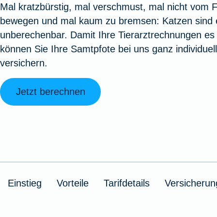
Mal kratzbürstig, mal verschmust, mal nicht vom F
Oldtimerversicherung
Augenzusatzversicherung
Zur Serviceübersicht
Rundum-
Jagd- un
Sterbeg
bewegen und mal kaum zu bremsen: Katzen sind 
Vermögensschadenversicherung
Sportwaf
Inhalt
Zur P
unberechenbar. Damit Ihre Tierarztrechnungen es n
Fahrradversicherung
Pflegemonatsgeld
Haus- un
Altersv
können Sie Ihre Samtpfote bei uns ganz individuell
Cyber-Versicherung
Wohnungs
Jäger-Sch
Warent
versichern.
Zur Produktübersicht
Zur Produktübersicht
Zur Pr
Zur Produktübersicht
Zur Pro
Zur Pro
Zur 
Jetzt berechnen
Spezialversicherungen
Filmversicherung
Einstieg
Vorteile
Tarifdetails
Versicheru
Kunstversicherung