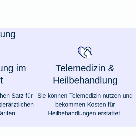
rung
gung im
Telemedizin &
t
Heilbehandlung
hen Satz für
Sie können Telemedizin nutzen und
Weil du wichtig bist
ierärztlichen
bekommen Kosten für
arifen.
Heilbehandlungen erstattet.