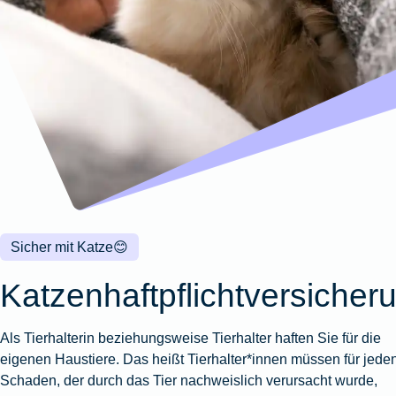
Wohnungsschutzbrief
Kunstversicherung
Montageversicherung
Zur
Zur
Zur
Gruppenunfall für
Gewässerschadenhaftpflicht
Reisehaftpflichtversicherung
Zur
Produktübersicht
Produktübersicht
Produktübersicht
Betriebe
Ausstellungsversicherung
Zur
Produktübersicht
Zur
Produktübersicht
Reiserücktrittsversicherung
Zur
Produktübersicht
Gruppenunfall für
Valorenversicherung
Produktübersicht
Vereine
Zur
Oldtimersammlungsversicherung
Produktübersicht
Zur
Produktübersicht
Zur
Produktübersicht
Sicher mit Katze
😊
Katzenhaftpflichtversicher
Als Tierhalterin beziehungsweise Tierhalter haften Sie für die
eigenen Haustiere. Das heißt Tierhalter*innen müssen für jede
Schaden, der durch das Tier nachweislich verursacht wurde,