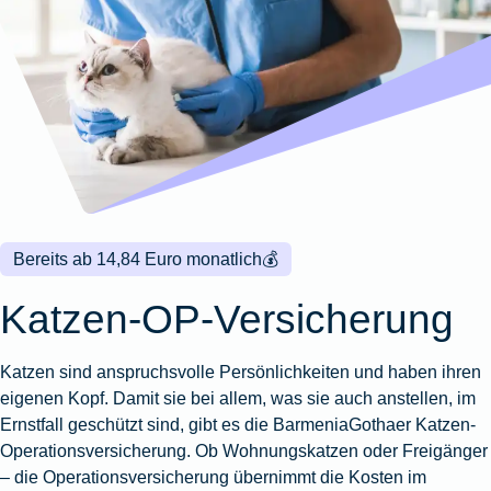
Wohnungsschutzbrief
Kunstversicherung
Montageversicherung
Zur
Zur
Zur
Gruppenunfall für
Gewässerschadenhaftpflicht
Reisehaftpflichtversicherung
Zur
Produktübersicht
Produktübersicht
Produktübersicht
Betriebe
Ausstellungsversicherung
Zur
Produktübersicht
Zur
Produktübersicht
Reiserücktrittsversicherung
Zur
Produktübersicht
Gruppenunfall für
Valorenversicherung
Produktübersicht
Vereine
Zur
Oldtimersammlungsversicherung
Produktübersicht
Zur
Produktübersicht
Bereits ab 14,84 Euro monatlich
💰
Zur
Produktübersicht
Katzen-OP-Versicherung
Katzen sind anspruchsvolle Persönlichkeiten und haben ihren
eigenen Kopf. Damit sie bei allem, was sie auch anstellen, im
Ernstfall geschützt sind, gibt es die BarmeniaGothaer Katzen-
Operationsversicherung. Ob Wohnungskatzen oder Freigänger
– die Operationsversicherung übernimmt die Kosten im