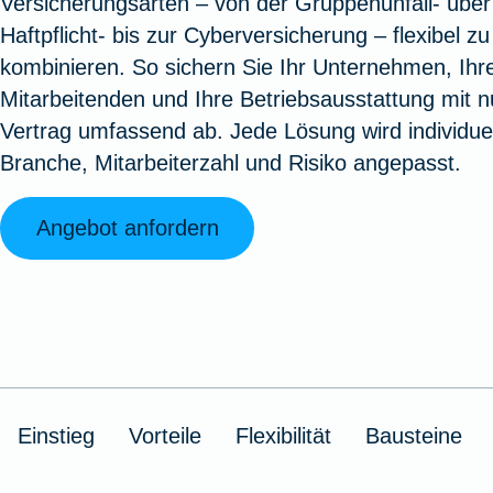
Versicherungsarten – von der Gruppenunfall- über
Oldtimerversicherung
Augenzusatzversicherung
Zur Serviceübersicht
Rundum-
Jagd- un
Sterbeg
Haftpflicht- bis zur Cyberversicherung – flexibel zu
Vermögensschadenversicherung
Sportwaf
Inhalt
Zur P
kombinieren. So sichern Sie Ihr Unternehmen, Ihr
Fahrradversicherung
Pflegemonatsgeld
Haus- un
Altersv
Mitarbeitenden und Ihre Betriebsausstattung mit 
Cyber-Versicherung
Wohnungs
Jäger-Sch
Warent
Vertrag umfassend ab. Jede Lösung wird individuel
Zur Produktübersicht
Zur Produktübersicht
Zur Pr
Branche, Mitarbeiterzahl und Risiko angepasst.
Zur Produktübersicht
Zur Pro
Zur Pro
Zur 
Angebot anfordern
Spezialversicherungen
Filmversicherung
Einstieg
Vorteile
Flexibilität
Bausteine
Kunstversicherung