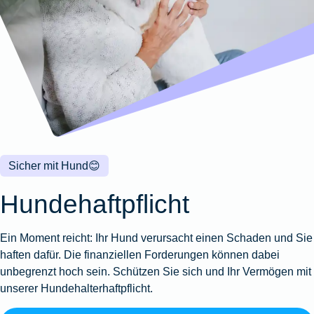
Wohnungsschutzbrief
Kunstversicherung
Montageversicherung
Zur
Zur
Zur
Gruppenunfall für
Gewässerschadenhaftpflicht
Reisehaftpflichtversicherung
Zur
Produktübersicht
Produktübersicht
Produktübersicht
Betriebe
Ausstellungsversicherung
Zur
Produktübersicht
Zur
Produktübersicht
Reiserücktrittsversicherung
Zur
Produktübersicht
Gruppenunfall für
Valorenversicherung
Produktübersicht
Vereine
Zur
Oldtimersammlungsversicherung
Produktübersicht
Zur
Produktübersicht
Sicher mit Hund
😊
Zur
Produktübersicht
Hundehaftpflicht
Ein Moment reicht: Ihr Hund verursacht einen Schaden und Sie
haften dafür. Die finanziellen Forderungen können dabei
unbegrenzt hoch sein. Schützen Sie sich und Ihr Vermögen mit
unserer Hundehalterhaftpflicht.