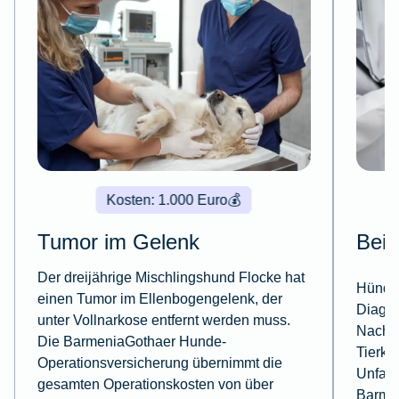
Kosten: 1.000 Euro
💰
Tumor im Gelenk
Bein
Der dreijährige Mischlingshund Flocke hat
Hündin
einen Tumor im Ellenbogengelenk, der
Diagno
unter Vollnarkose entfernt werden muss.
Nachso
Die BarmeniaGothaer Hunde-
Tierkl
Operationsversicherung übernimmt die
Unfall
gesamten Operationskosten von über
Barme