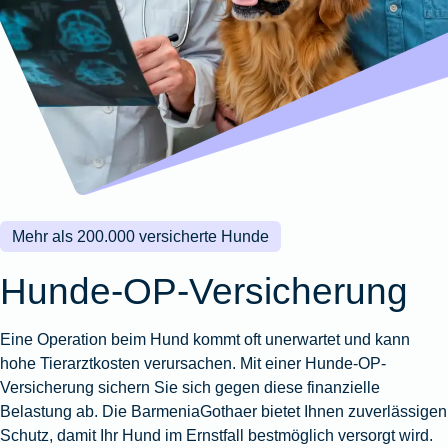
Wohnungsschutzbrief
Kunstversicherung
Montageversicherung
Zur
Zur
Zur
Gruppenunfall für
Gewässerschadenhaftpflicht
Reisehaftpflichtversicherung
Zur
Produktübersicht
Produktübersicht
Produktübersicht
Betriebe
Ausstellungsversicherung
Zur
Produktübersicht
Zur
Produktübersicht
Reiserücktrittsversicherung
Zur
Produktübersicht
Gruppenunfall für
Valorenversicherung
Produktübersicht
Vereine
Zur
Oldtimersammlungsversicherung
Produktübersicht
Zur
Produktübersicht
Mehr als 200.000 versicherte Hunde
Zur
Produktübersicht
Hunde-OP-Versicherung
Eine Operation beim Hund kommt oft unerwartet und kann
hohe Tierarztkosten verursachen. Mit einer Hunde-OP-
Versicherung sichern Sie sich gegen diese finanzielle
Belastung ab. Die BarmeniaGothaer bietet Ihnen zuverlässigen
Schutz, damit Ihr Hund im Ernstfall bestmöglich versorgt wird.