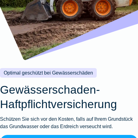
Wohnungsschutzbrief
Kunstversicherung
Montageversicherung
Zur
Zur
Zur
Gruppenunfall für
Gewässerschadenhaftpflicht
Reisehaftpflichtversicherung
Zur
Produktübersicht
Produktübersicht
Produktübersicht
Betriebe
Ausstellungsversicherung
Zur
Produktübersicht
Zur
Produktübersicht
Reiserücktrittsversicherung
Zur
Produktübersicht
Gruppenunfall für
Valorenversicherung
Produktübersicht
Vereine
Zur
Oldtimersammlungsversicherung
Produktübersicht
Zur
Produktübersicht
Optimal geschützt bei Gewässerschäden
Zur
Produktübersicht
Gewässerschaden-
Haftpflichtversicherung
Schützen Sie sich vor den Kosten, falls auf Ihrem Grundstück
das Grundwasser oder das Erdreich verseucht wird.