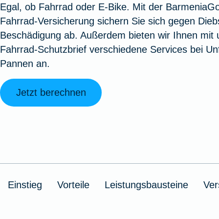
Egal, ob Fahrrad oder E-Bike. Mit der BarmeniaG
Oldtimerversicherung
Augenzusatzversicherung
Zur Serviceübersicht
Rundum-
Jagd- un
Sterbeg
Fahrrad-Versicherung sichern Sie sich gegen Dieb
Vermögensschadenversicherung
Sportwaf
Inhalt
Zur P
Beschädigung ab. Außerdem bieten wir Ihnen mit
Fahrradversicherung
Pflegemonatsgeld
Haus- un
Altersv
Fahrrad-Schutzbrief verschiedene Services bei Unf
Cyber-Versicherung
Wohnungs
Jäger-Sch
Warent
Pannen an.
Zur Produktübersicht
Zur Produktübersicht
Zur Pr
Zur Produktübersicht
Zur Pro
Zur Pro
Zur 
Jetzt berechnen
Spezialversicherungen
Filmversicherung
Einstieg
Vorteile
Leistungsbausteine
Ver
Kunstversicherung